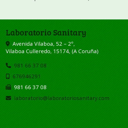
Laboratorio Sanitary
Avenida Vilaboa, 52 – 2º,
Vilaboa Culleredo
,
15174
,
(A Coruña)
981 66 37 08
676946291
981 66 37 08
laboratorio
laboratoriosanitary.com