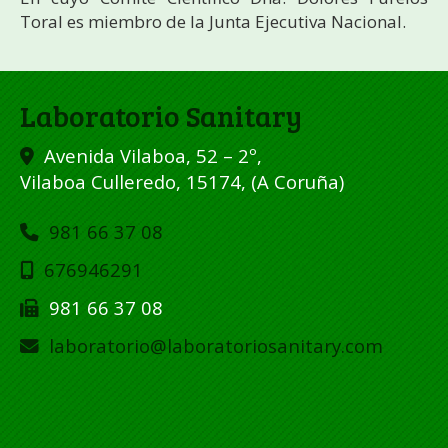
Toral es miembro de la Junta Ejecutiva Nacional.
Laboratorio Sanitary
Avenida Vilaboa, 52 – 2º,
Vilaboa Culleredo
,
15174
,
(A Coruña)
981 66 37 08
676946291
981 66 37 08
laboratorio
laboratoriosanitary.com