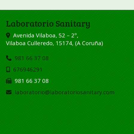
Laboratorio Sanitary
Avenida Vilaboa, 52 – 2º,
Vilaboa Culleredo
,
15174
,
(A Coruña)
981 66 37 08
676946291
981 66 37 08
laboratorio
laboratoriosanitary.com