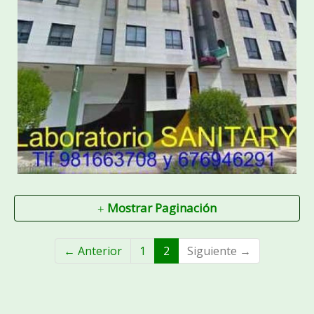
Centro Sanitary
Ampliar
Mostrar Paginación
← Anterior
1
2
Siguiente →